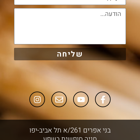
שליחה
‏בני אפרים 261/א‏ ‏תל אביב-יפו
חניה חופשית בשפע