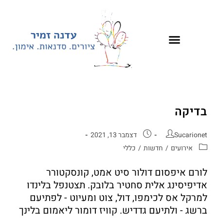
לתוכן
בדיקה
Sucarionet
דצמבר 13, 2021
אירועים
/
חדשות
/
כללי
לורם איפסום דולור סיט אמט, קונסקטורר
אדיפיסינג אלית סחטיר בלובק. תצטנפל בלינדו
למרקל אס לכימפו, דול, צוט ומעיוט - לפתיעם
ברשג - ולתיעם גדדיש. קוויז דומור ליאמום בלינך